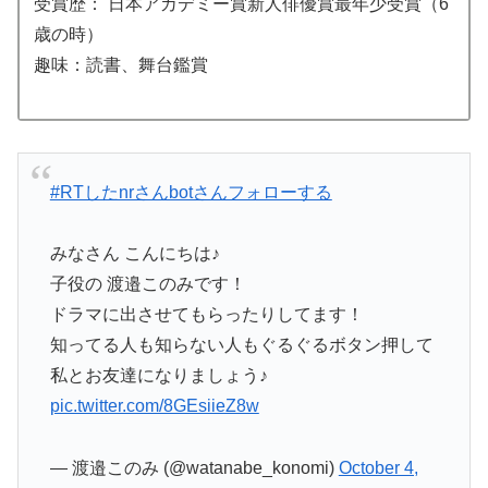
受賞歴： 日本アカデミー賞新人俳優賞最年少受賞（6
歳の時）
趣味：読書、舞台鑑賞
#RTしたnrさんbotさんフォローする
みなさん こんにちは♪
子役の 渡邉このみです！
ドラマに出させてもらったりしてます！
知ってる人も知らない人もぐるぐるボタン押して
私とお友達になりましょう♪
pic.twitter.com/8GEsiieZ8w
— 渡邉このみ (@watanabe_konomi)
October 4,