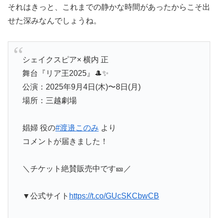
それはきっと、これまでの静かな時間があったからこそ出
せた深みなんでしょうね。
シェイクスピア× 横内 正
舞台『リア王2025』🎩✨
公演：2025年9月4日(木)〜8日(月)
場所：三越劇場
娼婦 役の
#渡邉このみ
より
コメントが届きました！
＼チケット絶賛販売中です🎫／
▼公式サイト
https://t.co/GUcSKCbwCB