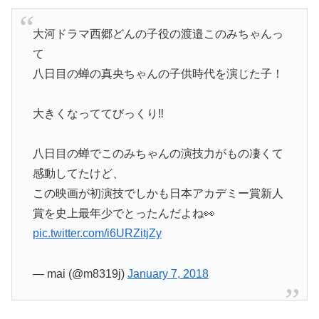
大河ドラマ西郷どんの子役の渡邉このみちゃんっ
て
八日目の蝉の真央ちゃんの子供時代を演じた子！
大きくなっててびっくり‼
八日目の蝉でこのみちゃんの演技力がもの凄くて
感動してたけど、
この映画が初演技でしかも日本アカデミー賞新人
賞を史上最年少でとったんだよね👀
pic.twitter.com/i6URZitjZy
— mai (@m8319j)
January 7, 2018