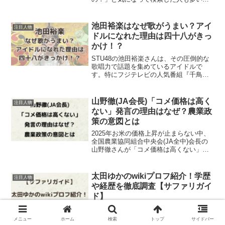
ではないでしょうか。この記事では、松
谷鷹也さんの生年月日や出身地といった
基本プロフィールだけでなく、急浮上の
池田裕楽はなぜ歌がうまい？アイ
注目人物
背景が「驚き！」と言われ...
ドルになれた理由は四十八がきっ
かけ！？
STU48の池田裕楽さんは、その圧倒的な
歌唱力で話題を集めているアイドルで
す。特にフジテレビの人気番組『千鳥の
鬼レンチャン』で披露した歌声は、視聴
者やファンを驚かせ、瞬く間に注目の存
在となりましたね。池田裕楽さんはどの
山野徹(JA会長)「コメ価格は高く
注目人物
ようにして歌の実力を磨...
ない」発言の理由はなぜ？農業政
策の意図とは
2025年お米の価格上昇が止まらない中、
全国農業協同組合中央会(JA全中)会長の
山野徹さんが「コメ価格は高くない」と
発言し、農業界や消費者の間で大きな話
題となりました。この発言の背景にはど
のような農業政策の意図があるのでしょ
太田ゆかのwikiプロフ紹介！学歴
注目人物
うか。山野徹さん...
や経歴を徹底調査【サファリガイ
ド】
太田ゆかさんは、日本人女性初の南アフ
リカ政府公認サファリガイドとして活躍
メニュー
ホーム
検索
トップ
サイドバー
しています。野生動物や自然環境への深