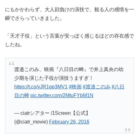
にもかかわらず、大人顔負けの演技で、観る人の感情を一
瞬でさらっていきました。
「天才子役」という言葉が安っぽく感じるほどの存在感で
したね。
渡邉このみ、映画『八日目の蝉』で井上真央の幼
少期を演じた子役が演技うますぎ！
https://t.co/vJR1gp3MV1
#映画
#渡邉このみ
#八日
目の蝉
pic.twitter.com/2MtuFYbM1N
— ciatrシアター /1Screen【公式】
(@ciatr_movie)
February 26, 2016