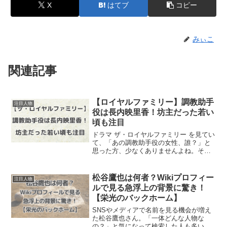
X
はてブ
コピー
みぃこ
関連記事
【ロイヤルファミリー】調教助手
注目人物
役は長内映里香！坊主だった若い
頃も注目
ドラマ ザ・ロイヤルファミリー を見てい
て、「あの調教助手役の女性、誰？」と
思った方、少なくありませんよね。そ
の“調教助手役”を務めているのは、長内映
里香さんです。目立たないようで、なぜ
か印象に残る…。しかも、若い頃には“坊
松谷鷹也は何者？Wikiプロフィー
注目人物
主頭”にしていた...
ルで見る急浮上の背景に驚き！
【栄光のバックホーム】
SNSやメディアで名前を見る機会が増え
た松谷鷹也さん。「一体どんな人物な
の？」と気になって検索した人も多いの