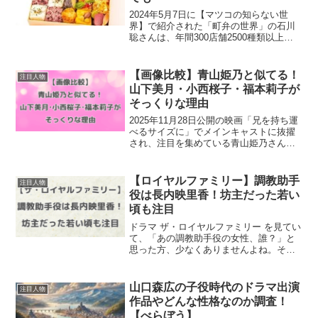
2024年5月7日に【マツコの知らない世
界】で紹介された「町弁の世界」の石川
聡さんは、年間300店舗2500種類以上の
お弁当を食べ歩いているそうです。くる
めしの社員さんには「社長は人柄がい
い」と評判で、笑顔も魅力的な石川聡さ
【画像比較】青山姫乃と似てる！
注目人物
んのプロフィール...
山下美月・小西桜子・福本莉子が
そっくりな理由
2025年11月28日公開の映画「兄を持ち運
べるサイズに」でメインキャストに抜擢
され、注目を集めている青山姫乃さん。
「どこかで見たことがあるような…」
「誰かに似てる…」と、もやっとしてい
ませんか？雰囲気や顔立ちには、山下美
【ロイヤルファミリー】調教助手
注目人物
月さん・小西桜子さ...
役は長内映里香！坊主だった若い
頃も注目
ドラマ ザ・ロイヤルファミリー を見てい
て、「あの調教助手役の女性、誰？」と
思った方、少なくありませんよね。そ
の“調教助手役”を務めているのは、長内映
里香さんです。目立たないようで、なぜ
か印象に残る…。しかも、若い頃には“坊
山口森広の子役時代のドラマ出演
注目人物
主頭”にしていた...
作品やどんな性格なのか調査！
【べらぼう】