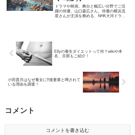
ドラマや映画、舞台と幅広い分野でご活
躍の俳優、山口森広さん。俳優の横浜流
星さんが主演を務める、NHK大河ドラマ
『べらぼう～蔦重栄華乃夢噺～』の新た
なキャストとして、唐来三和（とうらい
さんな）役で出演が決定しました。山口
森広さんは11歳から子...
Ellyの養生ダイエットって何？wikiや本
名、旦那もご紹介！
小田貴月はなぜ養女に⁉後妻業と噂されて
いる理由を調査！
コメント
コメントを書き込む