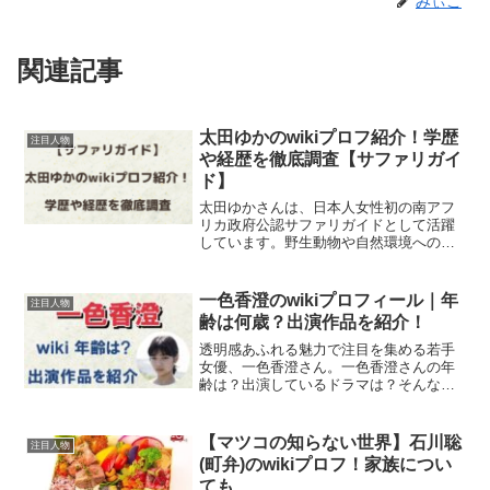
みぃこ
関連記事
太田ゆかのwikiプロフ紹介！学歴
注目人物
や経歴を徹底調査【サファリガイ
ド】
太田ゆかさんは、日本人女性初の南アフ
リカ政府公認サファリガイドとして活躍
しています。野生動物や自然環境への深
い関心を持ち、幼少期から学びと経験を
積み重ねてきました。そんな太田ゆかさ
んのwiki風プロフィールをご紹介し、学歴
一色香澄のwikiプロフィール｜年
注目人物
や経歴を徹底調査し...
齢は何歳？出演作品を紹介！
透明感あふれる魅力で注目を集める若手
女優、一色香澄さん。一色香澄さんの年
齢は？出演しているドラマは？そんな疑
問をこの記事で解決！彼女のプロフィー
ルから出演作品まで、知りたい情報がす
ぐにチェックできます。一色香澄さんの
【マツコの知らない世界】石川聡
注目人物
wikiプロフィール引用...
(町弁)のwikiプロフ！家族につい
ても