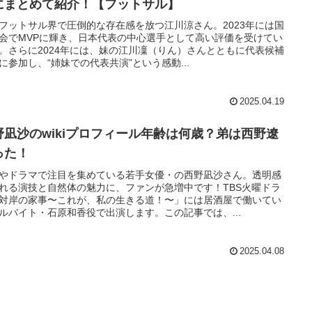
にまとめて紹介！【フットサル】
フットサル界で圧倒的な存在感を放つ江川涼さん。2023年には国
会でMVPに輝き、日本代表の中心選手として高い評価を受けてい
。さらに2024年には、妹の江川凜（りん）さんとともに代表候補
に参加し、“姉妹での代表共演”という感動...
2025.04.19
野凪沙のwikiプロフィール年齢は何歳？弟は西野遼
った！
やドラマで注目を集めている若手女優・の西野凪沙さん。透明感
れる演技と自然体の魅力に、ファンが急増中です！TBS火曜ドラ
対岸の家事〜これが、私の生きる道！〜」には居酒屋で働いてい
ルバイト・石原和香役で出演します。この記事では、...
2025.04.08