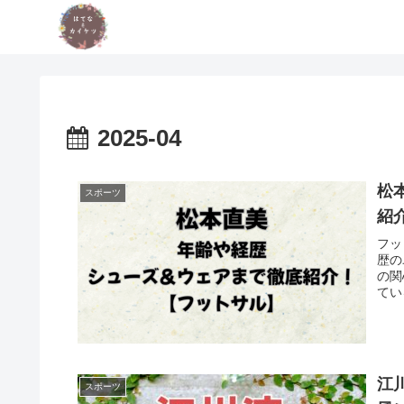
2025-04
松
スポーツ
紹
フッ
歴の
の関
てい
江
スポーツ