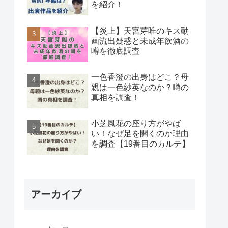
を紹介！
【炎上】天宮芽唯のキス動
画流出疑惑と未成年飲酒の
噂を徹底調査
一色香澄の出身はどこ？母
親は一色紗英なのか？噂の
真相を調査！
小芝風花の座り方がやば
い！なぜ足を開くのか理由
を調査【19番目のカルテ】
アーカイブ