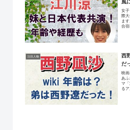
風
女子
際大
ます
合宿
西
注目人物
だ
映画
あふ
マ「
るア