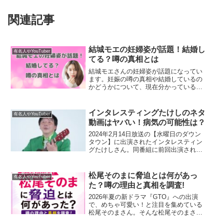
関連記事
結城モエの妊婦姿が話題！結婚し
有名人やYouTuber
てる？噂の真相とは
結城モエさんの妊婦姿が話題になってい
ます。妊娠の噂の真相や結婚しているの
かどうかについて、現在分かっている情
報をまとめました。
インタレスティングたけしのネタ
有名人やYouTuber
動画はヤバい！病気の可能性は？
2024年2月14日放送の【水曜日のダウン
タウン】に出演されたインタレスティン
グたけしさん。同番組に前回出演された
際には、そのキャラクターのインパクト
さから大きな話題や反響を生みました。
今回の【水曜日のダウンタウン】では、
松尾そのまに脅迫とは何があっ
有名人やYouTuber
このインタレスティ...
た？噂の理由と真相を調査!
2026年夏の新ドラマ『GTO』への出演
で、めちゃ可愛い！と注目を集めている
松尾そのまさん。そんな松尾そのまさん