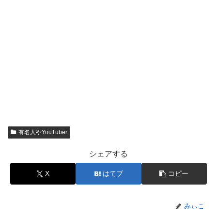
有名人やYouTuber
シェアする
X
はてブ
コピー
みぃこ