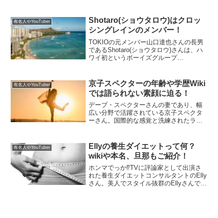
について調べると、「脅迫」という気に
なる検索キーワードが表示されるんで
す。何か事件に巻き込まれたの？本人が
Shotaro(ショウタロウ)はクロッ
有名人やYouTuber
脅迫されたの？と、気に...
シングレインのメンバー！
TOKIOの元メンバー山口達也さんの長男
であるShotaro(ショウタロウ)さんは、ハ
ワイ初というボーイズグループ
『CROSSING RAIN』のメンバーです。
Shotaro(ショウタロウ)さんのプロフィー
ルや、グループのメンバーについてご...
京子スペクターの年齢や学歴Wiki
有名人やYouTuber
では語られない素顔に迫る！
デーブ・スペクターさんの妻であり、幅
広い分野で活躍されている京子スペクタ
ーさん。国際的な感覚と洗練されたライ
フスタイルは、多くの人々を魅了してい
ます。その華麗なるキャリアの裏側に
は、どのような物語が隠されているので
Ellyの養生ダイエットって何？
有名人やYouTuber
しょうか。本記事では、年齢...
wikiや本名、旦那もご紹介！
ホンマでっか⁉TVに評論家として出演さ
れた養生ダイエットコンサルタントのElly
さん。美人でスタイル抜群のEllyさんです
が、子どもの頃から成人してもかなりの
ぽっちゃりさんでデブキャラだったよう
です。ぱっちゃりからとても綺麗にやせ
られたEl...