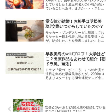
Xを開くと、田中真弓さんがトレンド入り
していました！最近有名人の訃報が続い
ていることもあり、まさか・・・？とお
思われた方もいたのではないでしょう
か。田中真弓さんがなぜX(旧ツイッター)
でトレンド入りし、何があったのか調べ
堂安律が結婚！お相手は明松美
有名人やYouTuber
ました。田中真弓さん...
玖⁉交際いつからしていたのか？
サッカー・ブンデスリーガに所属してお
りサッカー日本代表も務める堂安律さん
が、結婚したことを発表しました。お相
手はかねてから噂があった明松美玖(あけ
まつ みく)さんなのか、いつから交際して
いたのか調査しました。堂安律さんが結
早坂美海のwikiプロフ！大学はど
有名人やYouTuber
婚！ドイツのブンデ...
こ？出演作品もあわせて紹介【朝
ドラ風、薫る】
ドラマ『愛の、がっこう。』への出演で
注目を集めた早坂美海さんが、2026年３
月よりスタートするNHK連続テレビ小説
（朝ドラ）『風、薫る』に出演すること
を発表しました。ここ数年で着実にドラ
マ・CMなど多くの作品に出演し、その透
明感とナチュラル...
安倍乙(あべおと)の姉兄弟や結婚している
のか？CM出演はしている？