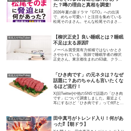
た？噂の理由と真相を調査!
2026年夏の新ドラマ『GTO』への出演
で、めちゃ可愛い！と注目を集めている
松尾そのまさん。そんな松尾そのまさん
について調べると、「脅迫」という気に
なる検索キーワードが表示されるんで
す。何か事件に巻き込まれたの？本人が
【柳沢正史】良い睡眠とは？睡眠
有名人やYouTuber
脅迫されたの？と、気に...
不足は太る原因⁉
ノーベル賞受賞有力候補ではないかとさ
さやかれている、医師で睡眠学者の柳沢
正史さん。東京都生まれの63歳、クラシ
ック音楽が好きで、趣味はフルート演奏
だそうです。柳沢正史さんがお話しされ
た「睡眠」について調査します！【柳沢
「ひき肉です」の元ネタは？なぜ
有名人やYouTuber
正史】質の良い睡眠をと...
話題に？あのちゃんも言いたくな
るほど流行！
X(旧Twitter)や他のSNSで話題の「ひき肉
です」について調査しました。最近よく
耳にするけど「ひき肉です」って何⁉と疑
問に思っている方が多いのではないでし
ょうか？この「ひき肉です」は、
YouTuberちょんまげ小僧というメンバー
田中真弓がトレンド入り！何があ
有名人やYouTuber
の一人...
った⁉【朝ドラ】