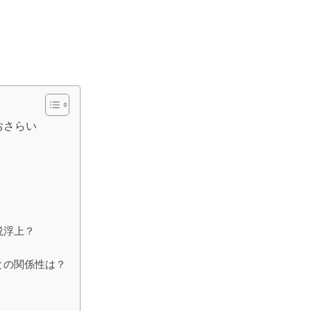
おさらい
説浮上？
との関係性は？