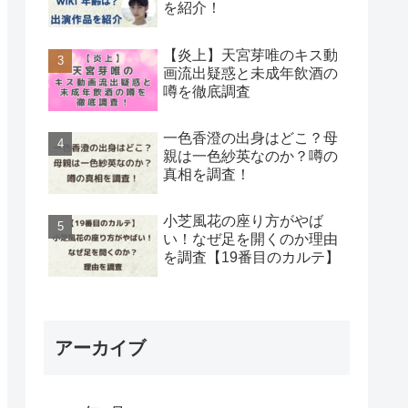
を紹介！
【炎上】天宮芽唯のキス動
画流出疑惑と未成年飲酒の
噂を徹底調査
一色香澄の出身はどこ？母
親は一色紗英なのか？噂の
真相を調査！
小芝風花の座り方がやば
い！なぜ足を開くのか理由
を調査【19番目のカルテ】
アーカイブ