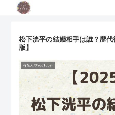
松下洸平の結婚相手は誰？歴代彼
版】
有名人やYouTuber