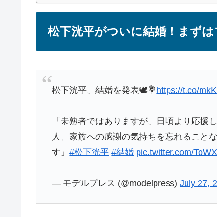
松下洸平がついに結婚！まずは
松下洸平、結婚を発表🕊️💐
https://t.co/m
「未熟者ではありますが、日頃より応援
人、家族への感謝の気持ちを忘れること
す」
#松下洸平
#結婚
pic.twitter.com/To
— モデルプレス (@modelpress)
July 27, 