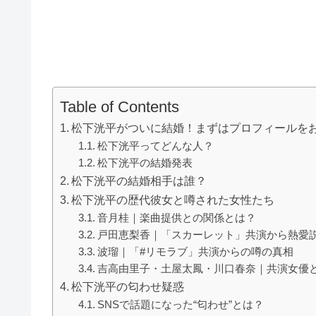
Table of Contents
松下洸平がついに結婚！まずはプロフィールを
松下洸平ってどんな人？
松下洸平の結婚発表
松下洸平の結婚相手は誰？
松下洸平の歴代彼女と噂された女性たち
音月桂｜楽曲提供との関係とは？
戸田恵梨香｜「スカーレット」共演から熱愛
波瑠｜「#リモラブ」共演からの噂の真相
吉高由里子・土屋太鳳・川口春奈｜共演女優
松下洸平の匂わせ疑惑
SNSで話題になった“匂わせ”とは？