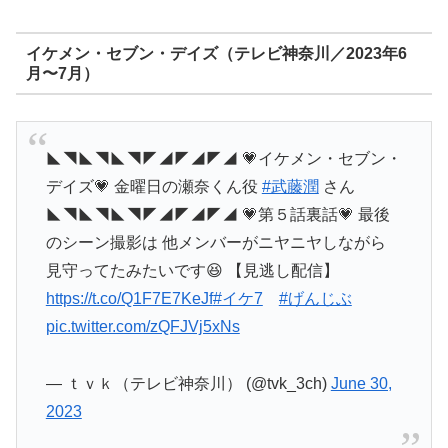
イケメン・セブン・デイズ（テレビ神奈川／2023年6
月〜7月）
◣◥◣◥◣◥◤◢◤◢◤◢ 💗イケメン・セブン・
デイズ💗 金曜日の瀬奈くん役
#武藤潤
さん
◣◥◣◥◣◥◤◢◤◢◤◢ 💗第５話裏話💗 最後
のシーン撮影は 他メンバーがニヤニヤしながら
見守ってたみたいです😆 【見逃し配信】
https://t.co/Q1F7E7KeJf
#イケ7
#げんじぶ
pic.twitter.com/zQFJVj5xNs
— ｔｖｋ（テレビ神奈川） (@tvk_3ch)
June 30,
2023