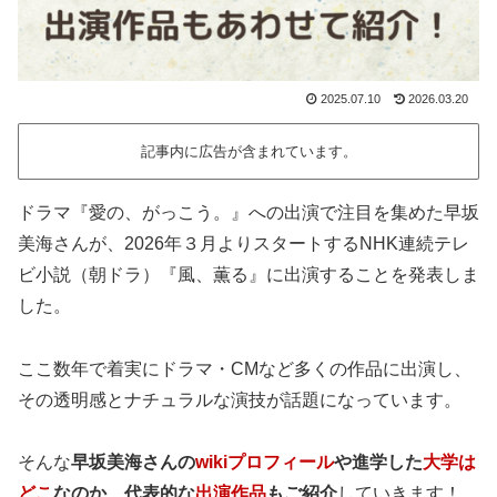
2025.07.10
2026.03.20
記事内に広告が含まれています。
ドラマ『愛の、がっこう。』への出演で注目を集めた早坂
美海さんが、2026年３月よりスタートするNHK連続テレ
ビ小説（朝ドラ）『風、薫る』に出演することを発表しま
した。
ここ数年で着実にドラマ・CMなど多くの作品に出演し、
その透明感とナチュラルな演技が話題になっています。
そんな
早坂美海さんの
wikiプロフィール
や進学した
大学は
どこ
なのか、代表的な
出演作品
もご紹介
していきます！