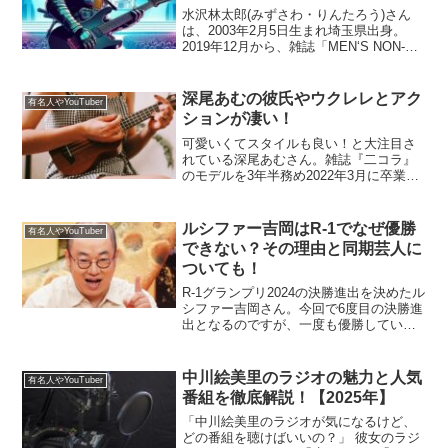
水沢林太郎(みずさわ・りんたろう)さん
は、2003年2月5日生まれ埼玉県出身。
2019年12月から、雑誌「MEN‘S NON-
NO」専属モデルとして活動しています。
水沢林太郎さんは、なぜ「仮面ライダ
ー」になりたいのか、ギターはなぜ始め
深尾あむの彼氏やウクレレとアク
有名人やYouTuber
たのか...
ションが凄い！
可愛いくてスタイルも良い！と大注目さ
れている深尾あむさん。雑誌『二コラ』
のモデルを3年半務め2022年3月に卒業
し、現在はモデルの仕事に加え女優とし
ても大活躍しています。引用元：彼氏は
いるのか、趣味のウクレレやアクション
ルシファー吉岡はR-1でなぜ優勝
有名人やYouTuber
演技を調査したところ...
できない？その理由と同期芸人に
ついても！
R-1グランプリ2024の決勝進出を決めたル
シファー吉岡さん。今回で6度目の決勝進
出となるのですが、一度も優勝していま
せん。世間の反応はネタが面白いと高評
価なのですが、なぜ優勝に届かないので
しょうか。優勝できない理由を徹底調査
中川絵美里のラジオの魅力と人気
有名人やYouTuber
し、同期芸人に...
番組を徹底解説！【2025年】
「中川絵美里のラジオが気になるけど、
どの番組を聴けばいいの？」 彼女のラジ