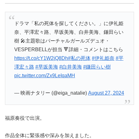
ドラマ「私の死体を探してください。」に伊礼姫
奈、平澤宏々路、早坂美海、白井美海、鎌田らい
樹 🎤主題歌はバーチャルガールズデュオ・
VESPERBELLが担当 🔻詳細・コメントはこちら
https://t.co/cY1W2jQ8Dh
#私の死体
#伊礼姫奈
#平
澤宏々路
#早坂美海
#白井美海
#鎌田らい樹
pic.twitter.com/Zx9LeIqaMH
— 映画ナタリー (@eiga_natalie)
August 27, 2024
福原奏役で出演。
作品全体に緊張感や深みを加えました。