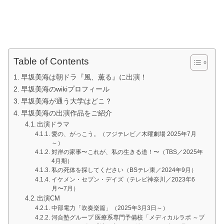
Table of Contents
早坂美海は朝ドラ『風、薫る』に出演！
早坂美海のwikiプロフィール
早坂美海が通う大学はどこ？
早坂美海の出演作品をご紹介
出演ドラマ
愛の、がっこう。（フジテレビ／木曜劇場 2025年7月
～）
対岸の家事〜これが、私の生きる道！〜（TBS／2025年
4月期）
私の死体を探してください（BSテレ東／2024年9月）
イケメン・セブン・デイズ（テレビ神奈川／2023年6
月〜7月）
出演CM
中部電力「吹奏楽篇」（2025年3月3日～）
河合塾グループ 医療系専門予備校「メディカルラボ ～ブ