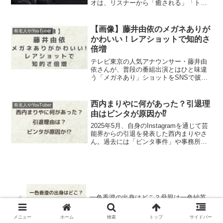
オは、リスナーから「癒される」「トー
クが面白い」と大好評！でも、出演番組
が多くて迷う人も多いはず。 本記事で
は、中川絵美里のラジオ番組の魅力やお
【画像】藤井由依のメガネありが
有名人やYouTuber
すすめ回を詳しく紹介！...
かわいい！レアショットで知的さ
倍増
テレビ東京の人気アナウンサー・藤井由
依さんが、普段の番組出演とはひと味違
う「メガネあり」ショットをSNSで披露
し、大きな話題を呼んでいます。そんな
藤井由依さんの“メガネあり”姿の魅力を、
画像やファンの反応とともにたっぷり紹
西内まりやに何があった？引退理
有名人やYouTuber
介していきます。S...
由はビンタが原因か⁉
2025年5月、自身のInstagramを通じて芸
能界からの引退を発表した西内まりやさ
ん。過去には「ビンタ事件」や事務所ト
ラブルが報道されていたこともあり、フ
ァンの間では「何があったのか？」と再
び話題になりました。いったい何があっ
たのか？西...
一色香澄の出身はどこ？母親は一色紗英
なのか？噂の真相を調査！
メニュー
ホーム
検索
トップ
サイドバー